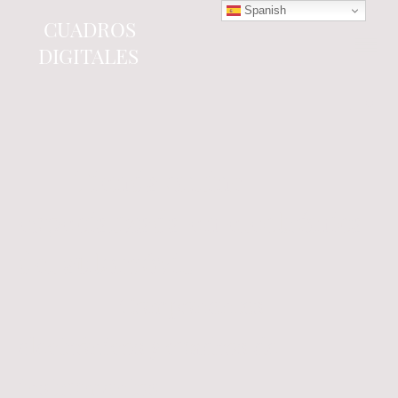
Spanish
CUADROS
DIGITALES
Tienda online
especializada en electrónica
del automóvil.
Componentes
electrónicos y cuadros de
instrumentos.