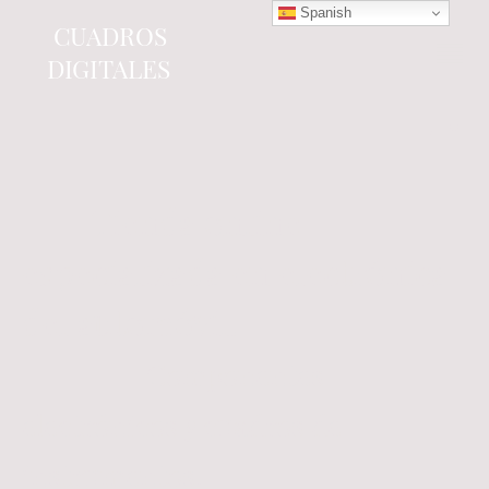
Spanish
CUADROS
DIGITALES
Tienda online
especializada en electrónica
del automóvil.
Componentes
electrónicos y cuadros de
instrumentos.