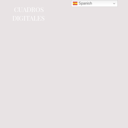
Spanish
CUADROS
DIGITALES
Tienda online
especializada en electrónica
del automóvil.
Componentes
electrónicos y cuadros de
instrumentos.