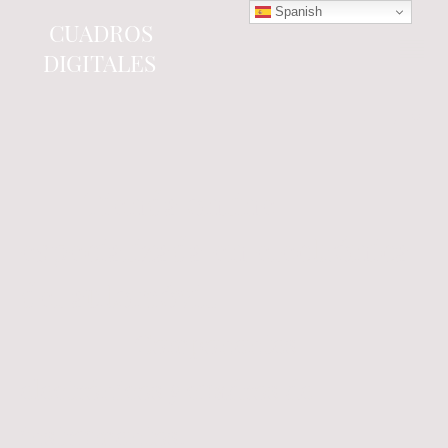
Spanish
CUADROS
DIGITALES
Tienda online
especializada en electrónica
del automóvil.
Componentes
electrónicos y cuadros de
instrumentos.