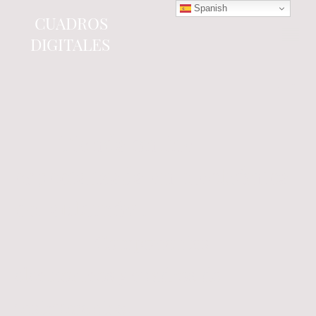
Spanish
CUADROS
DIGITALES
Tienda online
especializada en electrónica
del automóvil.
Componentes
electrónicos y cuadros de
instrumentos.