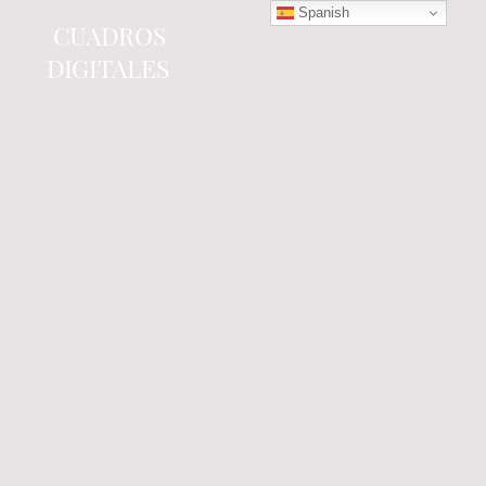
Spanish
CUADROS
DIGITALES
Tienda online
especializada en electrónica
del automóvil.
Componentes
electrónicos y cuadros de
instrumentos.