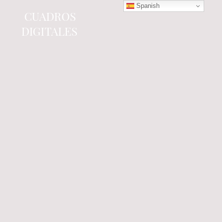
Spanish
CUADROS
DIGITALES
Tienda online
especializada en electrónica
del automóvil.
Componentes
electrónicos y cuadros de
instrumentos.