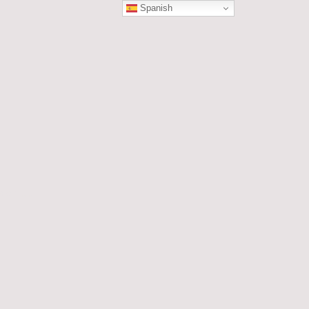
Spanish
ÓN
les....