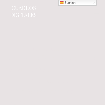
Spanish
CUADROS
DIGITALES
Tienda online
especializada en electrónica
del automóvil.
Componentes
electrónicos y cuadros de
instrumentos.