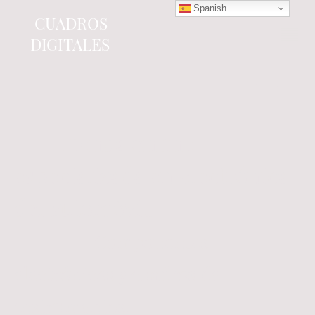
Spanish
CUADROS
DIGITALES
Tienda online
especializada en electrónica
del automóvil.
Componentes
electrónicos y cuadros de
instrumentos.