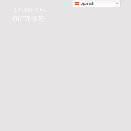
Spanish
CUADROS
DIGITALES
Tienda online
especializada en electrónica
del automóvil.
Componentes
electrónicos y cuadros de
instrumentos.