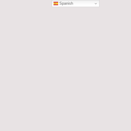
Spanish
ÓN
les....