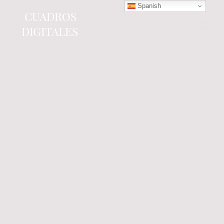
Spanish
CUADROS
DIGITALES
Tienda online
especializada en electrónica
del automóvil.
Componentes
electrónicos y cuadros de
instrumentos.