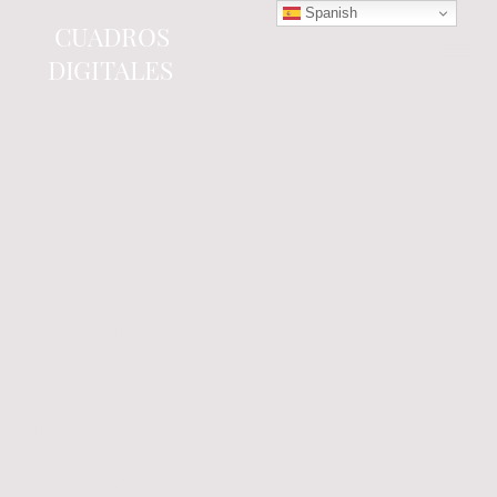
Spanish
CUADROS
DIGITALES
Tienda online
especializada en electrónica
del automóvil.
Componentes
electrónicos y cuadros de
instrumentos.