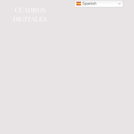
Spanish
CUADROS
DIGITALES
Tienda online
especializada en electrónica
del automóvil.
Componentes
electrónicos y cuadros de
instrumentos.