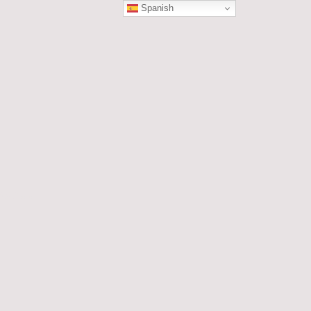
Spanish
ÓN
les....