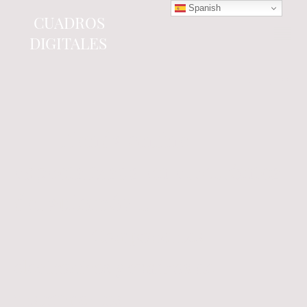
Spanish
CUADROS
DIGITALES
Tienda online
especializada en electrónica
del automóvil.
Componentes
electrónicos y cuadros de
instrumentos.