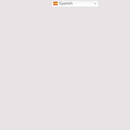
Spanish
ÓN
les....