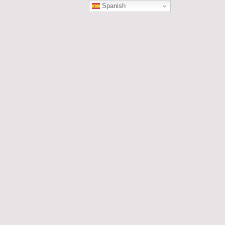
Spanish
ÓN
les....