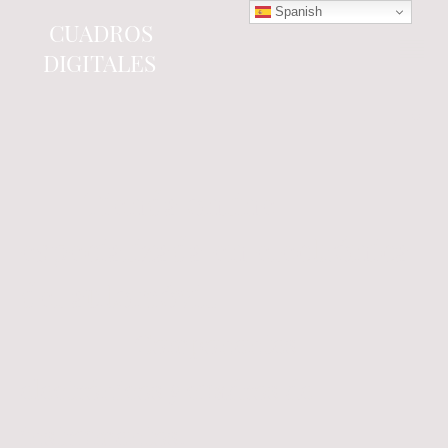
Spanish
CUADROS
DIGITALES
Tienda online
especializada en electrónica
del automóvil.
Componentes
electrónicos y cuadros de
instrumentos.