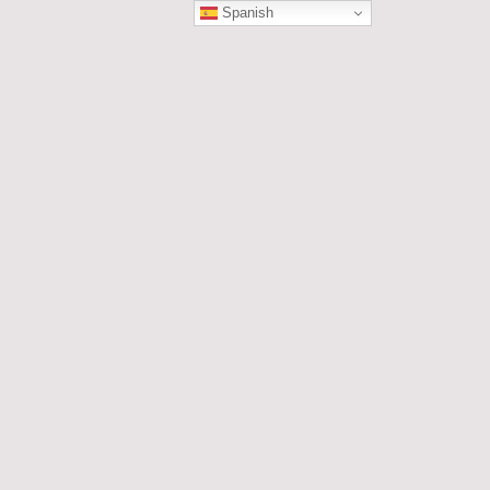
Spanish
ÓN
les....