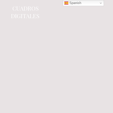
Spanish
CUADROS
DIGITALES
Tienda online
especializada en electrónica
del automóvil.
Componentes
electrónicos y cuadros de
instrumentos.