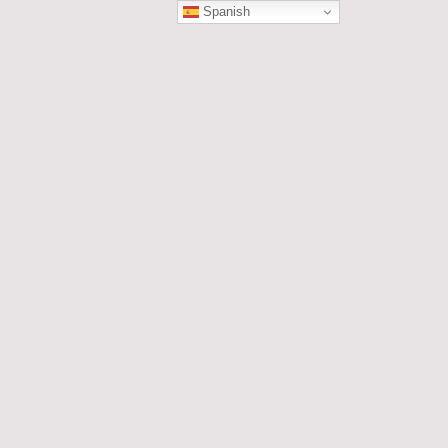
Spanish
ÓN
les....