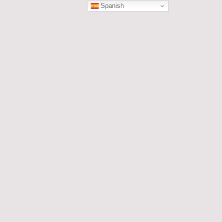
Spanish
ÓN
les....