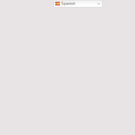
Spanish
ÓN
les....