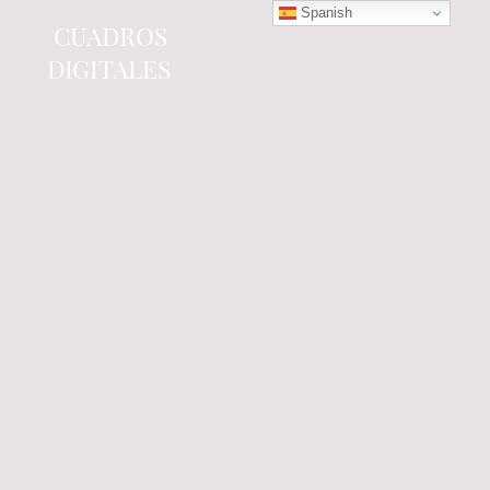
Spanish
CUADROS
DIGITALES
Tienda online
especializada en electrónica
del automóvil.
Componentes
electrónicos y cuadros de
instrumentos.