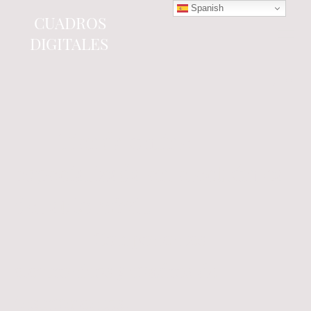
Spanish
CUADROS
DIGITALES
Tienda online
especializada en electrónica
del automóvil.
Componentes
electrónicos y cuadros de
instrumentos.