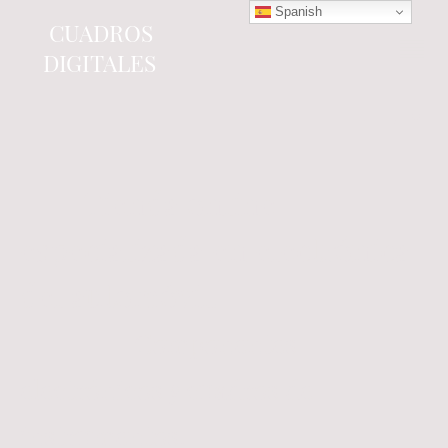
Spanish
CUADROS
DIGITALES
Tienda online
especializada en electrónica
del automóvil.
Componentes
electrónicos y cuadros de
instrumentos.