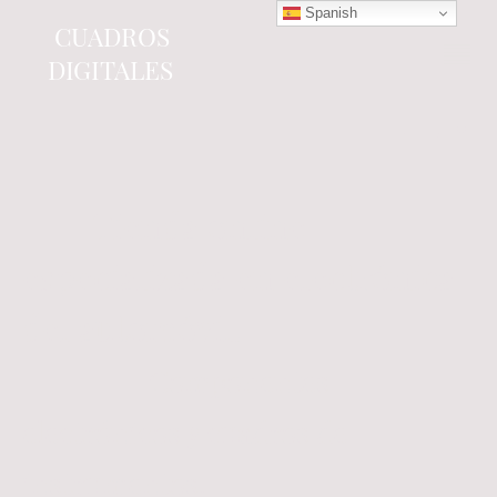
Spanish
CUADROS
DIGITALES
Tienda online
especializada en electrónica
del automóvil.
Componentes
electrónicos y cuadros de
instrumentos.