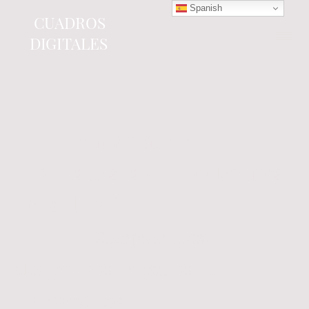
Spanish
CUADROS
DIGITALES
Tienda online
especializada en electrónica
del automóvil.
Componentes
electrónicos y cuadros de
instrumentos.