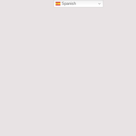
Spanish
ÓN
les....