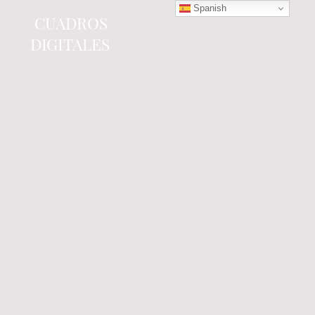
Spanish
CUADROS
DIGITALES
Tienda online
especializada en electrónica
del automóvil.
Componentes
electrónicos y cuadros de
instrumentos.