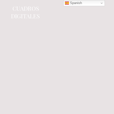
Spanish
CUADROS
DIGITALES
Tienda online
especializada en electrónica
del automóvil.
Componentes
electrónicos y cuadros de
instrumentos.