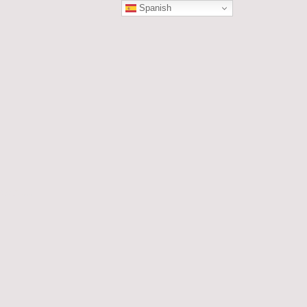
Spanish
ÓN
les....