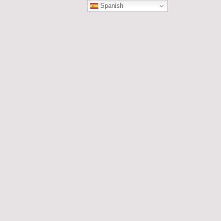
Spanish
ÓN
les....