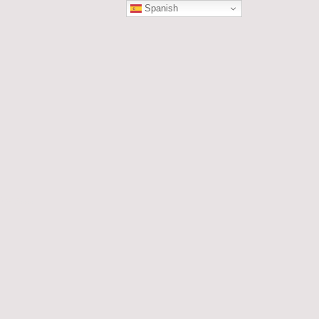
Spanish
ÓN
les....