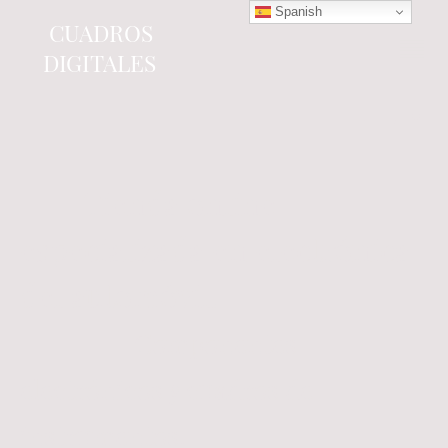
Spanish
CUADROS
DIGITALES
Tienda online
especializada en electrónica
del automóvil.
Componentes
electrónicos y cuadros de
instrumentos.