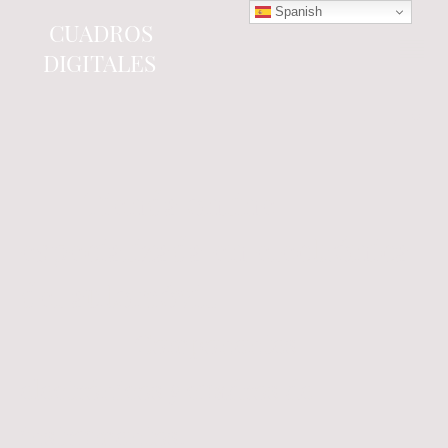
Spanish
CUADROS
DIGITALES
Tienda online
especializada en electrónica
del automóvil.
Componentes
electrónicos y cuadros de
instrumentos.