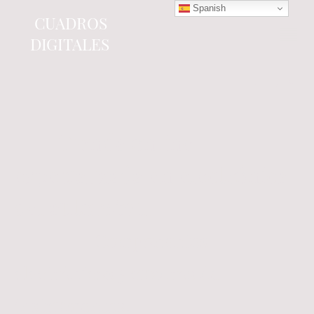
Spanish
CUADROS
DIGITALES
Tienda online
especializada en electrónica
del automóvil.
Componentes
electrónicos y cuadros de
instrumentos.