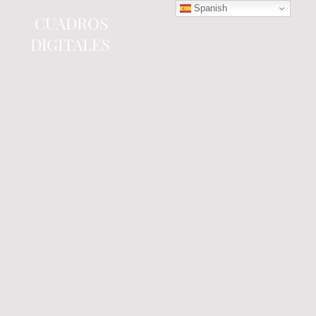
Spanish
CUADROS
DIGITALES
Tienda online
especializada en electrónica
del automóvil.
Componentes
electrónicos y cuadros de
instrumentos.