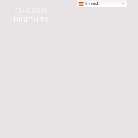
Spanish
CUADROS
DIGITALES
Tienda online
especializada en electrónica
del automóvil.
Componentes
electrónicos y cuadros de
instrumentos.