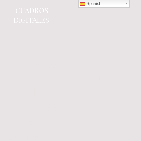
Spanish
CUADROS
DIGITALES
Tienda online
especializada en electrónica
del automóvil.
Componentes
electrónicos y cuadros de
instrumentos.