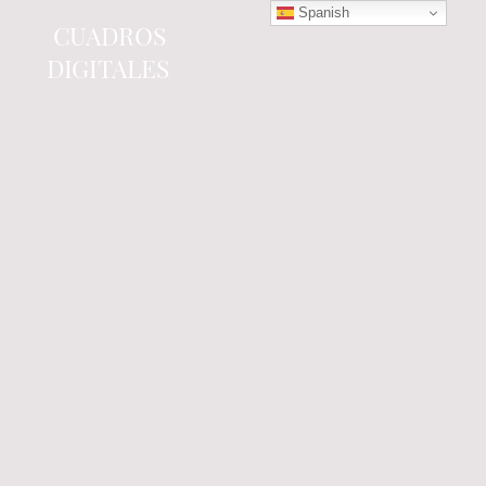
Spanish
CUADROS
DIGITALES
Tienda online
especializada en electrónica
del automóvil.
Componentes
electrónicos y cuadros de
instrumentos.