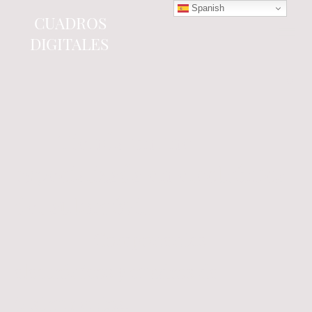
Spanish
CUADROS
DIGITALES
Tienda online
especializada en electrónica
del automóvil.
Componentes
electrónicos y cuadros de
instrumentos.