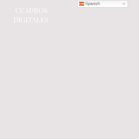
Spanish
CUADROS
DIGITALES
Tienda online
especializada en electrónica
del automóvil.
Componentes
electrónicos y cuadros de
instrumentos.