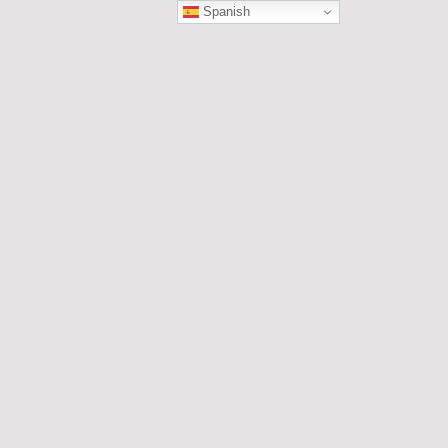
Spanish
ÓN
les....