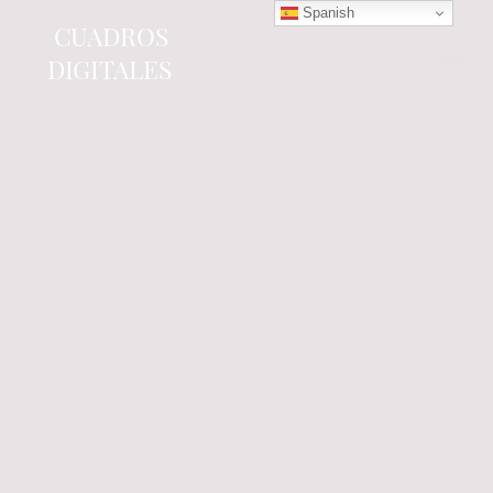
Spanish
CUADROS
DIGITALES
Tienda online
especializada en electrónica
del automóvil.
Componentes
electrónicos y cuadros de
instrumentos.