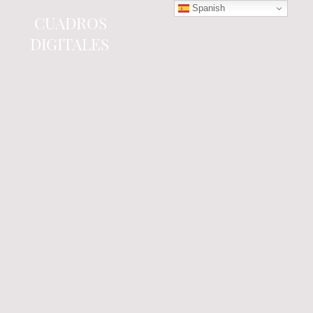
Spanish
CUADROS
DIGITALES
Tienda online
especializada en electrónica
del automóvil.
Componentes
electrónicos y cuadros de
instrumentos.