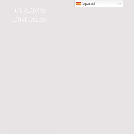
Spanish
CUADROS
DIGITALES
Tienda online
especializada en electrónica
del automóvil.
Componentes
electrónicos y cuadros de
instrumentos.