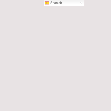
Spanish
ÓN
les....